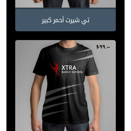
تي شيرت أحمر كبير
$
٩٩.٠٠