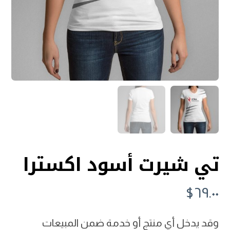
تي شيرت أسود اکسترا
$
٦٩.٠٠
وقد يدخل أي منتج أو خدمة ضمن المبيعات