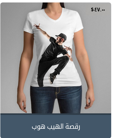
$
٤٧.٠٠
رقصة الهيب هوب