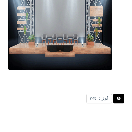
أبريل ١٥, ٢٠٢٤