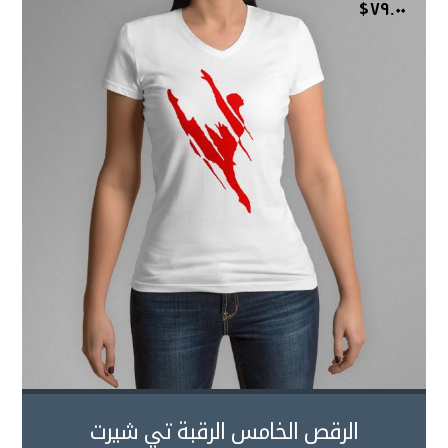
$
٧٩.٠٠
الرقص الخامس الرقبة تي شيرت