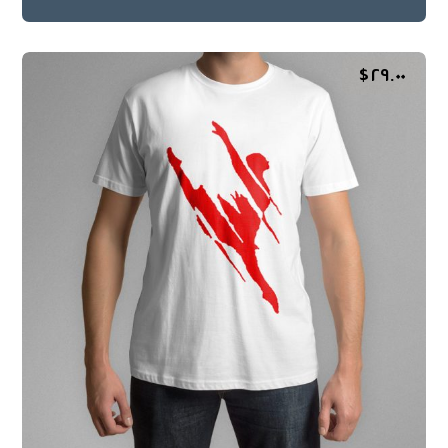
$
٢٩.٠٠