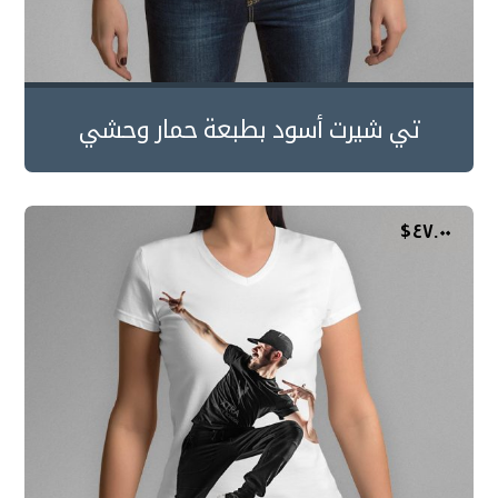
تي شيرت أسود بطبعة حمار وحشي
$
٤٧.٠٠