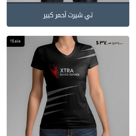
تي شيرت أحمر كبير
Sale!
$
٣٧.٠٠
$
٣٩.٠٠